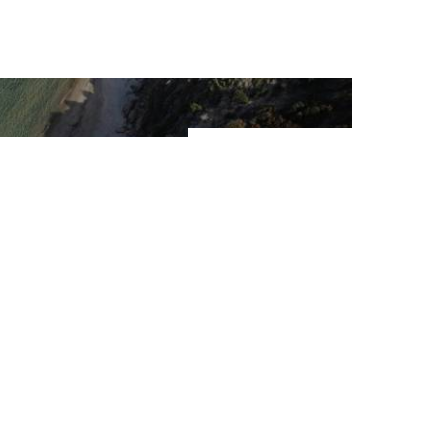
Was man in Our
unternehmen 
Besuchen Sie den byz
Sie diesen Turm aus dem 14
genießen Sie die Panorama
Unternehmen Sie eine
Bootstour entlang der Küste
atemberaubende Landschaf
Entspannen Sie sich a
Tag am Hauptstrand der St