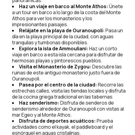
panorámicas.
Haz un viaje en barco al Monte Athos:
Únete
a un tour en barco a lo largo de la costa del Monte
Athos para ver los monasterios y los
impresionantes paisajes.
Relájate en la playa de Ouranoupoli:
Pasa un
día en la playa principal de la ciudad, con aguas
tranquilas y tumbonas disponibles.
Explora la isla de Ammouliani:
Haz un corto
viaje en barco a esta isla cercana para disfrutar de
hermosas playas y pintorescos pueblos.
Visita el Monasterio de Zygou:
Descubre las
ruinas de este antiguo monasterio justo fuera de
Ouranoupoli.
Pasea por el centro de la ciudad:
Recorre las
estrechas calles, visita las tiendas locales y disfruta
de la cocina griega tradicional en las tabernas.
Haz senderismo:
Disfruta de senderos de
senderismo alrededor de Ouranoupoli con vistas al
mar Egeo y al Monte Athos.
Disfruta de deportes acuáticos:
Prueba
actividades como el kayak, el paddleboard y el
esnórquel en aguas cristalinas.