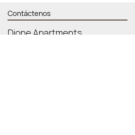
Contáctenos
Dione Apartments
Apartamentos en Ouranoupoli, Calcídica
Ouranoupoli, Chalkidiki - 63075 Ouranoupoli -
Greece
Tel.
+30 6989995570
Check-in 15:00 Check-out 11:00
Abierto 01.01 - 01.01
Síguenos