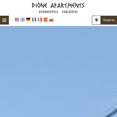
≡
Reserva
HOME
UBICACIÓN
ALOJAMIENTO
INSTALACIONES
GALERÍA
IMPRESIONES