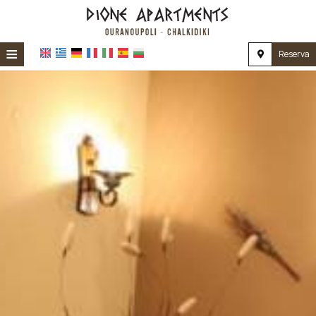
≡
Reserva
HOME
UBICACIÓN
ALOJAMIENTO
INSTALACIONES
GALERÍA
IMPRESIONES