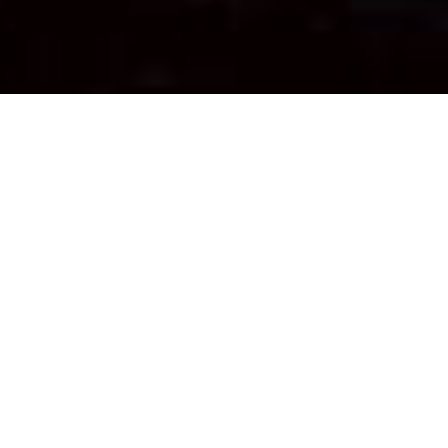
SHARE
IMPRESIÓN
Contáctenos
Dione Apartments
Apartamentos en Ouranoupoli, Calcídica
Ouranoupoli, Chalkidiki - 63075 Ouranoupoli -
Greece
Tel.
+30 6989995570
Check-in 15:00 Check-out 11:00
Abierto 01.01 - 01.01